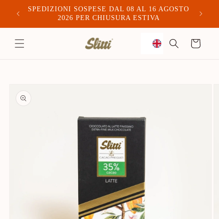
SPEDIZIONI SOSPESE DAL 08 AL 16 AGOSTO
Spediam
2026 PER CHIUSURA ESTIVA
to
Trolley
content
Skip to
product
information