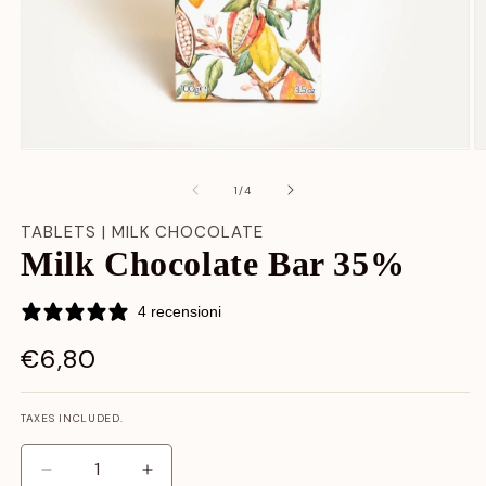
Open
O
media
m
content
c
at
1
/
4
1
2
in
in
TABLETS | MILK CHOCOLATE
modal
m
Milk Chocolate Bar 35%
window
w
4 recensioni
€6,80
LIST
PRICE
TAXES INCLUDED.
Decrease
Increase