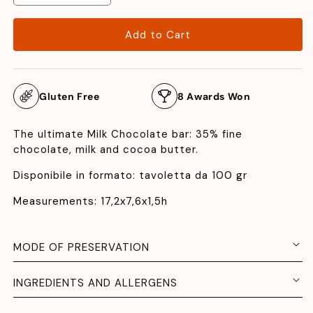
quantity
quantity
for
for
Add to Cart
Milk
Milk
Chocolate
Chocolate
Bar
Bar
35%.
35%.
Gluten Free
8 Awards Won
The ultimate Milk Chocolate bar: 35% fine
chocolate, milk and cocoa butter.
Disponibile in formato: tavoletta da 100 gr
Measurements: 17,2x7,6x1,5h
MODE OF PRESERVATION
INGREDIENTS AND ALLERGENS